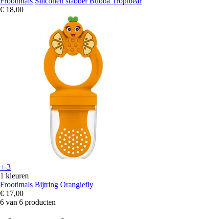
Frootimals
Siliconen slabber Bubba Tropibear
€ 18,00
+-3
1 kleuren
Frootimals
Bijtring Orangiefly
€ 17,00
6 van 6 producten