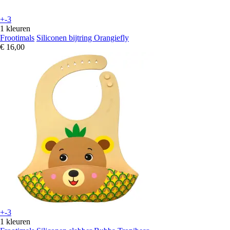
+-3
1 kleuren
Frootimals
Siliconen bijtring Orangiefly
€ 16,00
+-3
1 kleuren