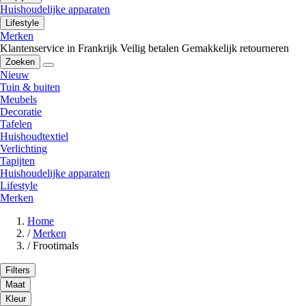
Huishoudelijke apparaten
Lifestyle
Merken
Klantenservice in Frankrijk
Veilig betalen
Gemakkelijk retourneren
Zoeken
Nieuw
Tuin & buiten
Meubels
Decoratie
Tafelen
Huishoudtextiel
Verlichting
Tapijten
Huishoudelijke apparaten
Lifestyle
Merken
Home
/
Merken
/
Frootimals
Filters
Maat
Kleur