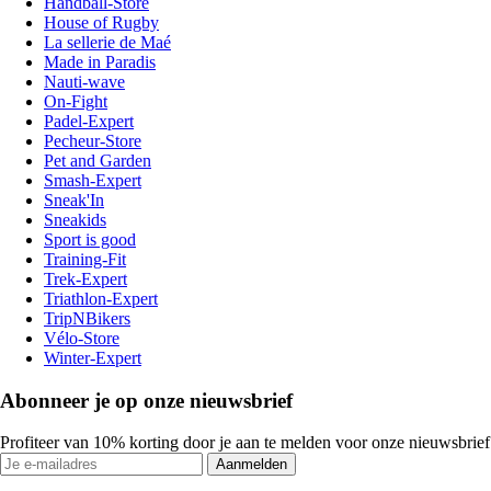
Handball-Store
House of Rugby
La sellerie de Maé
Made in Paradis
Nauti-wave
On-Fight
Padel-Expert
Pecheur-Store
Pet and Garden
Smash-Expert
Sneak'In
Sneakids
Sport is good
Training-Fit
Trek-Expert
Triathlon-Expert
TripNBikers
Vélo-Store
Winter-Expert
Abonneer je op onze nieuwsbrief
Profiteer van 10% korting door je aan te melden voor onze nieuwsbrief
Aanmelden