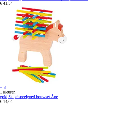
€ 41,54
+-3
1 kleuren
goki
Stapelspeelgoed bouwset Âne
€ 14,04