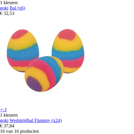
1 kleuren
goki
Bal (x6)
€ 32,53
+-3
1 kleuren
goki
Wedstrijdbal Flummy (x24)
€ 37,84
16 van 16 producten