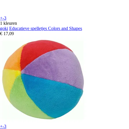
+-3
1 kleuren
goki
Educatieve spelletjes Colors and Shapes
€ 17,09
+-3