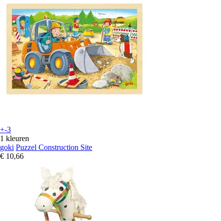
+-3
1 kleuren
goki
Puzzel Construction Site
€ 10,66