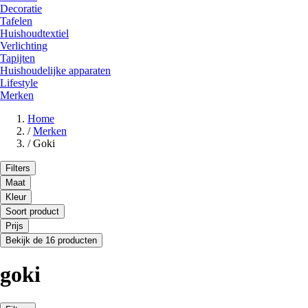
Decoratie
Tafelen
Huishoudtextiel
Verlichting
Tapijten
Huishoudelijke apparaten
Lifestyle
Merken
Home
/
Merken
/
Goki
Filters
Maat
Kleur
Soort product
Prijs
Bekijk de 16 producten
goki