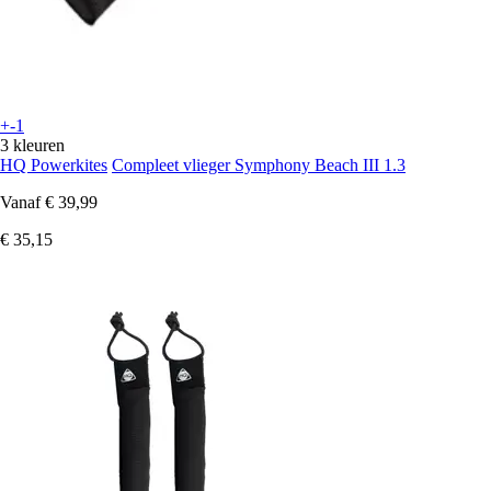
+-1
3 kleuren
HQ Powerkites
Compleet vlieger Symphony Beach III 1.3
Vanaf
€ 39,99
€ 35,15