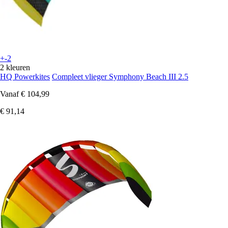
+-2
2 kleuren
HQ Powerkites
Compleet vlieger Symphony Beach III 2.5
Vanaf
€ 104,99
€ 91,14