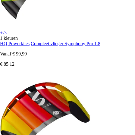
+-3
1 kleuren
HQ Powerkites
Compleet vlieger Symphony Pro 1.8
Vanaf
€ 99,99
€ 85,12