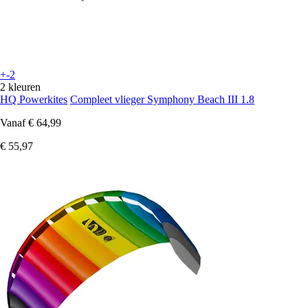
+-2
2 kleuren
HQ Powerkites
Compleet vlieger Symphony Beach III 1.8
Vanaf
€ 64,99
€ 55,97