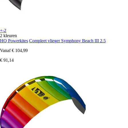
+-2
2 kleuren
HQ Powerkites
Compleet vlieger Symphony Beach III 2.5
Vanaf
€ 104,99
€ 91,14