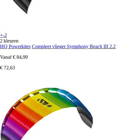
+-2
2 kleuren
HQ Powerkites
Compleet vlieger Symphony Beach III 2.2
Vanaf
€ 84,99
€ 72,63