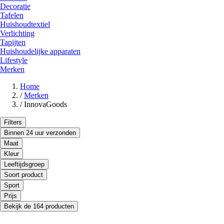
Decoratie
Tafelen
Huishoudtextiel
Verlichting
Tapijten
Huishoudelijke apparaten
Lifestyle
Merken
Home
/
Merken
/
InnovaGoods
Filters
Binnen 24 uur verzonden
Maat
Kleur
Leeftijdsgroep
Soort product
Sport
Prijs
Bekijk de 164 producten