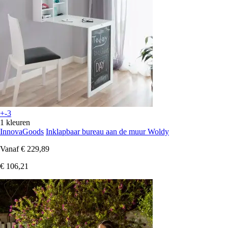
+-3
1 kleuren
InnovaGoods
Inklapbaar bureau aan de muur Woldy
Vanaf
€ 229,89
€ 106,21