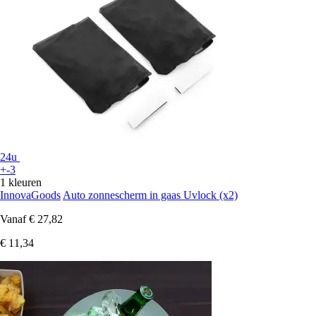
24u
+-3
1 kleuren
InnovaGoods
Auto zonnescherm in gaas Uvlock (x2)
Vanaf
€ 27,82
€ 11,34