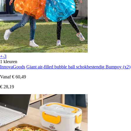
+-3
1 kleuren
InnovaGoods
Giant air-filled bubble ball schokbestendig Bumpoy (x2)
Vanaf
€ 60,49
€ 28,19