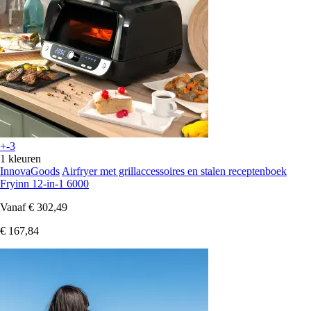
+-3
1 kleuren
InnovaGoods
Airfryer met grillaccessoires en stalen receptenboek
Fryinn 12-in-1 6000
Vanaf
€ 302,49
€ 167,84