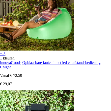
+-3
1 kleuren
InnovaGoods
Opblaasbare fauteuil met led en afstandsbediening
Chight
Vanaf
€ 72,59
€ 29,07