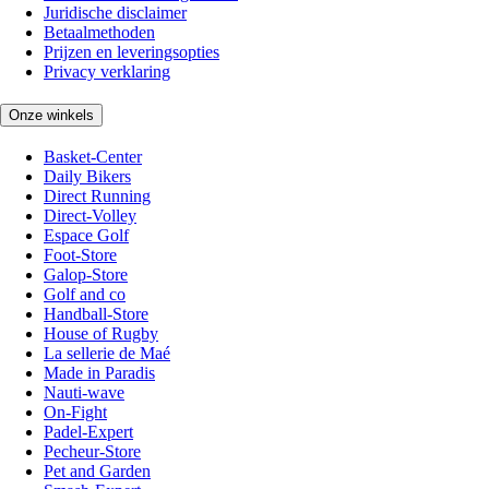
Juridische disclaimer
Betaalmethoden
Prijzen en leveringsopties
Privacy verklaring
Onze winkels
Basket-Center
Daily Bikers
Direct Running
Direct-Volley
Espace Golf
Foot-Store
Galop-Store
Golf and co
Handball-Store
House of Rugby
La sellerie de Maé
Made in Paradis
Nauti-wave
On-Fight
Padel-Expert
Pecheur-Store
Pet and Garden