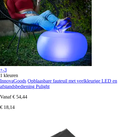
+-3
1 kleuren
InnovaGoods
Opblaasbare fauteuil met veelkleurige LED en
afstandsbediening Pulight
Vanaf
€ 54,44
€ 18,14