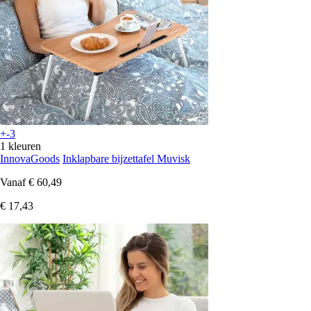
+-3
1 kleuren
InnovaGoods
Inklapbare bijzettafel Muvisk
Vanaf
€ 60,49
€ 17,43