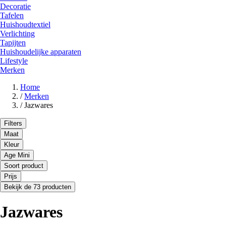
Decoratie
Tafelen
Huishoudtextiel
Verlichting
Tapijten
Huishoudelijke apparaten
Lifestyle
Merken
Home
/
Merken
/
Jazwares
Filters
Maat
Kleur
Age Mini
Soort product
Prijs
Bekijk de 73 producten
Jazwares