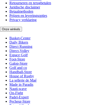
Retourneren en terugbetalen
Juridische disclaimer
Betaalmethoden
Prijzen en leveringsopties
Privacy verklaring
Onze winkels
Basket-Center
Daily Bikers
Direct Running
Direct-Volley
Espace Golf
Foot-Store
Galop-Store
Golf and co
Handball-Store
House of Rugby
La sellerie de Maé
Made in Paradis
Nauti-wave
On-Fight
Padel-Expert
Pecheur-Store