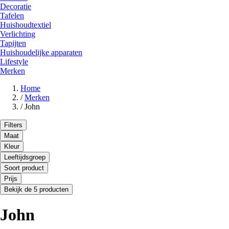
Decoratie
Tafelen
Huishoudtextiel
Verlichting
Tapijten
Huishoudelijke apparaten
Lifestyle
Merken
Home
/
Merken
/
John
Filters
Maat
Kleur
Leeftijdsgroep
Soort product
Prijs
Bekijk de 5 producten
John