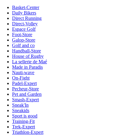
Basket-Center
Daily Bikers
Direct Running
Direct-Volley
Espace Golf
Foot-Store
Galop-Store
Golf and co
Handball-Store
House of Rugby
La sellerie de Maé
Made in Paradis
Nauti-wave
On-Fight
Padel-Expert
Pecheur-Store
Pet and Garden
Smash-Expert
Sneak'In
Sneakids
Sport is good
Training-Fit
Trek-Expert
Triathlon-Expert