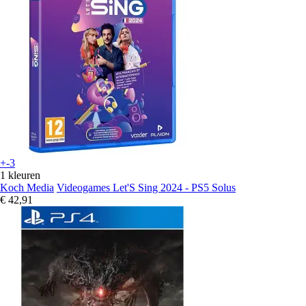
+-3
1 kleuren
Koch Media
Videogames Let'S Sing 2024 - PS5 Solus
€ 42,91