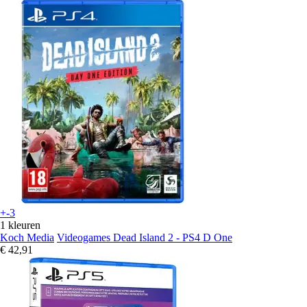
+-3
1 kleuren
Koch Media
Videogames Dead Island 2 - PS4 D One
€ 42,91