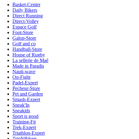
Basket-Center
Daily Bikers
Direct Running
Direct-Volley
Espace Golf
Foot-Store
Galop-Store
Golf and co
Handball-Store
House of Rugby
La sellerie de Maé
Made in Paradis
Nauti-wave
On-Fight
Padel-Expert
Pecheur-Store
Pet and Garden
Smash-Expert
Sneak'In
Sneakids
Sport is good
Training-Fit
Trek-Expert
Triathlon-Expert
TripNBikers