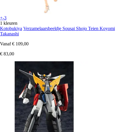
+-3
1 kleuren
Kotobukiya
Verzamelaarsbeeldje Sousai Shojo Teien Koyomi
Takanashi
Vanaf
€ 109,00
€ 83,00