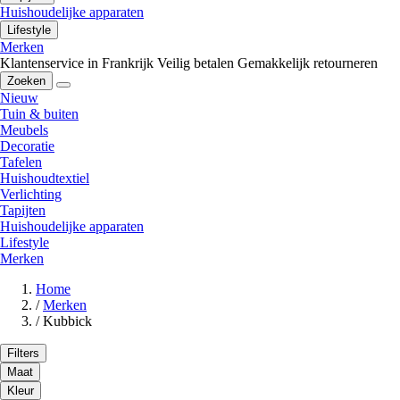
Huishoudelijke apparaten
Lifestyle
Merken
Klantenservice in Frankrijk
Veilig betalen
Gemakkelijk retourneren
Zoeken
Nieuw
Tuin & buiten
Meubels
Decoratie
Tafelen
Huishoudtextiel
Verlichting
Tapijten
Huishoudelijke apparaten
Lifestyle
Merken
Home
/
Merken
/
Kubbick
Filters
Maat
Kleur