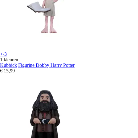
+-3
1 kleuren
Kubbick
Figurine Dobby Harry Potter
€ 15,99