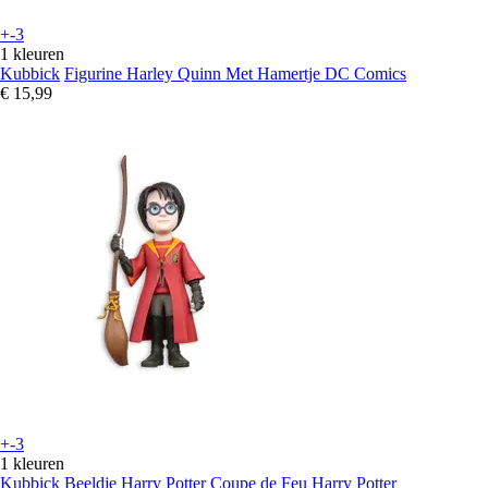
+-3
1 kleuren
Kubbick
Figurine Harley Quinn Met Hamertje DC Comics
€ 15,99
+-3
1 kleuren
Kubbick
Beeldje Harry Potter Coupe de Feu Harry Potter