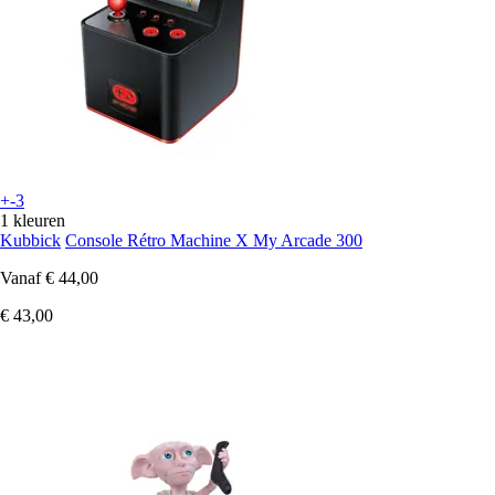
+-3
1 kleuren
Kubbick
Console Rétro Machine X My Arcade 300
Vanaf
€ 44,00
€ 43,00