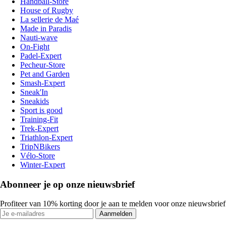
Handball-Store
House of Rugby
La sellerie de Maé
Made in Paradis
Nauti-wave
On-Fight
Padel-Expert
Pecheur-Store
Pet and Garden
Smash-Expert
Sneak'In
Sneakids
Sport is good
Training-Fit
Trek-Expert
Triathlon-Expert
TripNBikers
Vélo-Store
Winter-Expert
Abonneer je op onze nieuwsbrief
Profiteer van 10% korting door je aan te melden voor onze nieuwsbrief
Aanmelden