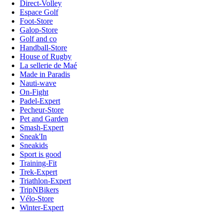
Direct-Volley
Espace Golf
Foot-Store
Galop-Store
Golf and co
Handball-Store
House of Rugby
La sellerie de Maé
Made in Paradis
Nauti-wave
On-Fight
Padel-Expert
Pecheur-Store
Pet and Garden
Smash-Expert
Sneak'In
Sneakids
Sport is good
Training-Fit
Trek-Expert
Triathlon-Expert
TripNBikers
Vélo-Store
Winter-Expert