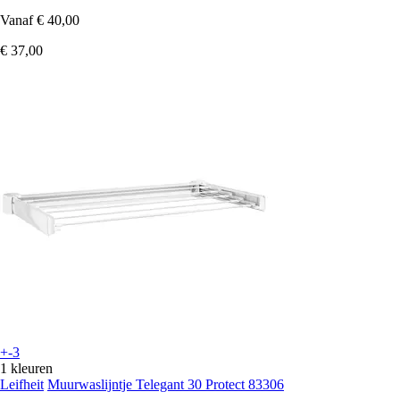
Vanaf
€ 40,00
€ 37,00
+-3
1 kleuren
Leifheit
Muurwaslijntje Telegant 30 Protect 83306