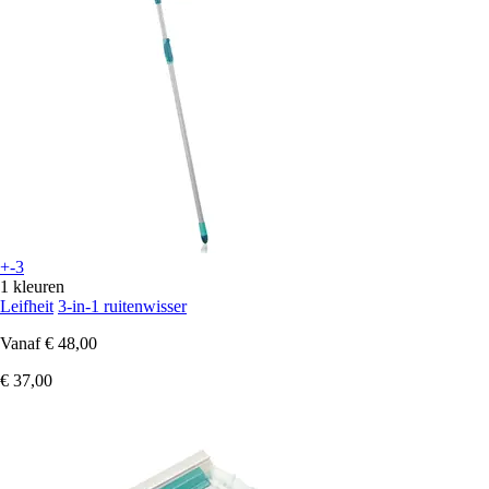
+-3
1 kleuren
Leifheit
3-in-1 ruitenwisser
Vanaf
€ 48,00
€ 37,00