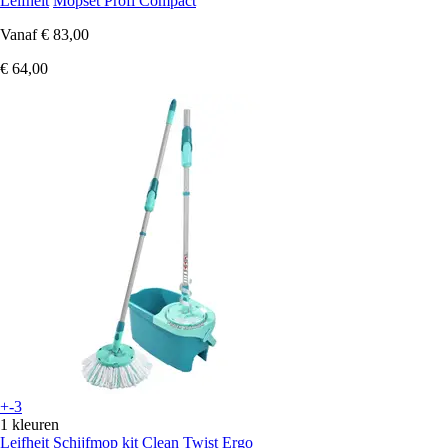
Leifheit
Mopset Profi Compact
Vanaf
€ 83,00
€ 64,00
+-3
1 kleuren
Leifheit
Schijfmop kit Clean Twist Ergo