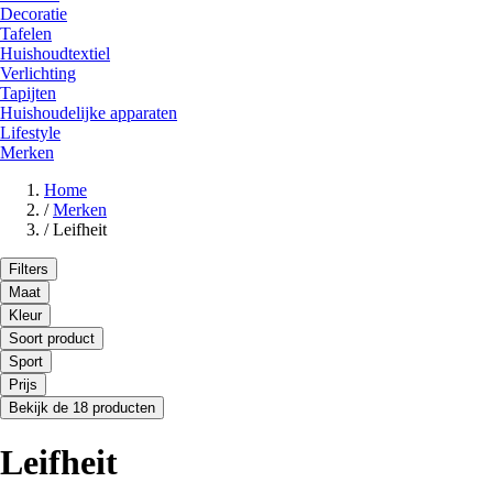
Decoratie
Tafelen
Huishoudtextiel
Verlichting
Tapijten
Huishoudelijke apparaten
Lifestyle
Merken
Home
/
Merken
/
Leifheit
Filters
Maat
Kleur
Soort product
Sport
Prijs
Bekijk de 18 producten
Leifheit