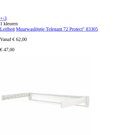
+-3
1 kleuren
Leifheit
Muurwaslijntje Telegant 72 Protect" 83305
Vanaf
€ 62,00
€ 47,00