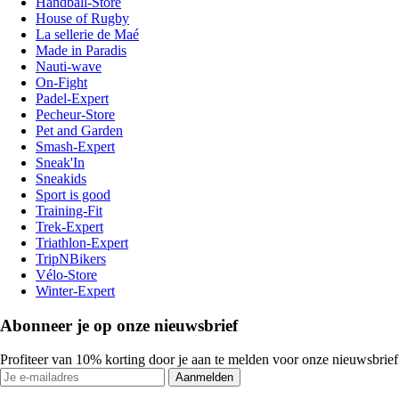
Handball-Store
House of Rugby
La sellerie de Maé
Made in Paradis
Nauti-wave
On-Fight
Padel-Expert
Pecheur-Store
Pet and Garden
Smash-Expert
Sneak'In
Sneakids
Sport is good
Training-Fit
Trek-Expert
Triathlon-Expert
TripNBikers
Vélo-Store
Winter-Expert
Abonneer je op onze nieuwsbrief
Profiteer van 10% korting door je aan te melden voor onze nieuwsbrief
Aanmelden