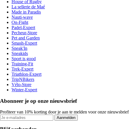
House of Rugby
La sellerie de Maé
Made in Paradis
Nauti-wave
On-Fight
Padel-Expert
Pecheur-Store
Pet and Garden
Smash-Expert
Sneak'In
Sneakids
Sport is good
Training-Fit
Trek-Expert
Triathlon-Expert
TripNBikers
Vélo-Store
Winter-Expert
Abonneer je op onze nieuwsbrief
Profiteer van 10% korting door je aan te melden voor onze nieuwsbrief
Aanmelden