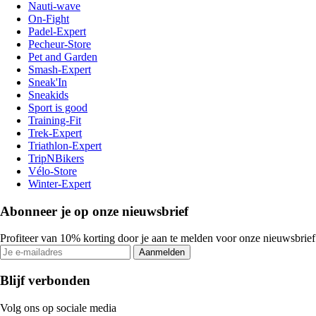
Nauti-wave
On-Fight
Padel-Expert
Pecheur-Store
Pet and Garden
Smash-Expert
Sneak'In
Sneakids
Sport is good
Training-Fit
Trek-Expert
Triathlon-Expert
TripNBikers
Vélo-Store
Winter-Expert
Abonneer je op onze nieuwsbrief
Profiteer van 10% korting door je aan te melden voor onze nieuwsbrief
Aanmelden
Blijf verbonden
Volg ons op sociale media