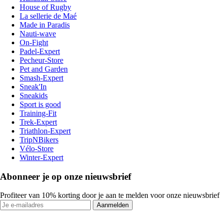
House of Rugby
La sellerie de Maé
Made in Paradis
Nauti-wave
On-Fight
Padel-Expert
Pecheur-Store
Pet and Garden
Smash-Expert
Sneak'In
Sneakids
Sport is good
Training-Fit
Trek-Expert
Triathlon-Expert
TripNBikers
Vélo-Store
Winter-Expert
Abonneer je op onze nieuwsbrief
Profiteer van 10% korting door je aan te melden voor onze nieuwsbrief
Aanmelden