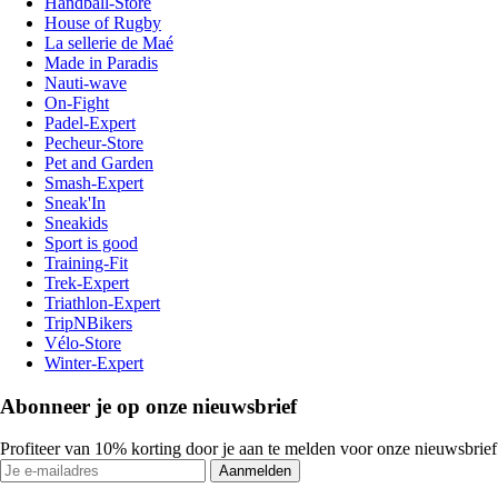
Handball-Store
House of Rugby
La sellerie de Maé
Made in Paradis
Nauti-wave
On-Fight
Padel-Expert
Pecheur-Store
Pet and Garden
Smash-Expert
Sneak'In
Sneakids
Sport is good
Training-Fit
Trek-Expert
Triathlon-Expert
TripNBikers
Vélo-Store
Winter-Expert
Abonneer je op onze nieuwsbrief
Profiteer van 10% korting door je aan te melden voor onze nieuwsbrief
Aanmelden