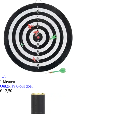
+-3
1 kleuren
Out2Play
6-pijl doel
€ 12,50