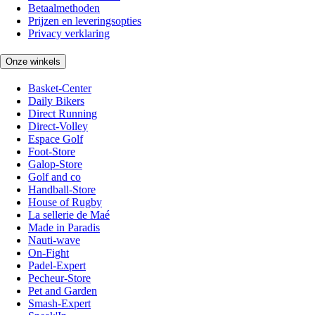
Betaalmethoden
Prijzen en leveringsopties
Privacy verklaring
Onze winkels
Basket-Center
Daily Bikers
Direct Running
Direct-Volley
Espace Golf
Foot-Store
Galop-Store
Golf and co
Handball-Store
House of Rugby
La sellerie de Maé
Made in Paradis
Nauti-wave
On-Fight
Padel-Expert
Pecheur-Store
Pet and Garden
Smash-Expert