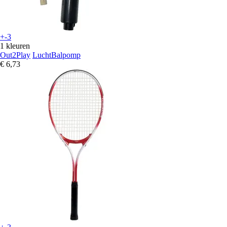
+-3
1 kleuren
Out2Play
LuchtBalpomp
€ 6,73