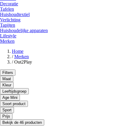
Decoratie
Tafelen
Huishoudtextiel
Verlichting
Tapijten
Huishoudelijke apparaten
Lifestyle
Merken
Home
/
Merken
/
Out2Play
Filters
Maat
Kleur
Leeftijdsgroep
Age Mini
Soort product
Sport
Prijs
Bekijk de 46 producten