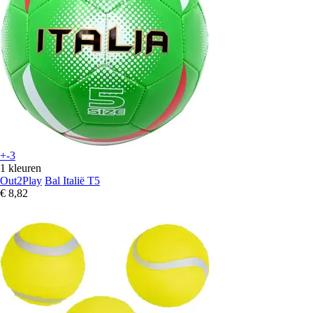
+-3
1 kleuren
Out2Play
Bal Italië T5
€ 8,82