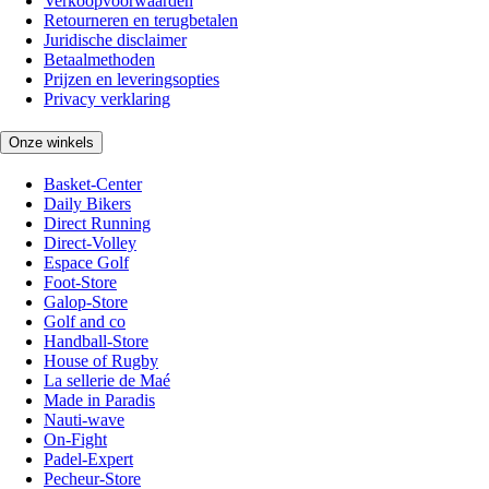
Verkoopvoorwaarden
Retourneren en terugbetalen
Juridische disclaimer
Betaalmethoden
Prijzen en leveringsopties
Privacy verklaring
Onze winkels
Basket-Center
Daily Bikers
Direct Running
Direct-Volley
Espace Golf
Foot-Store
Galop-Store
Golf and co
Handball-Store
House of Rugby
La sellerie de Maé
Made in Paradis
Nauti-wave
On-Fight
Padel-Expert
Pecheur-Store