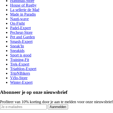
Handball-Store
House of Rugby
La sellerie de Maé
Made in Paradis
Nauti-wave
On-Fight
Padel-Expert
Pecheur-Store
Pet and Garden
Smash-Expert
Sneak'In
Sneakids
Sport is good
Training-Fit
Trek-Expert
Triathlon-Expert
TripNBikers
Vélo-Store
Winter-Expert
Abonneer je op onze nieuwsbrief
Profiteer van 10% korting door je aan te melden voor onze nieuwsbrief
Aanmelden