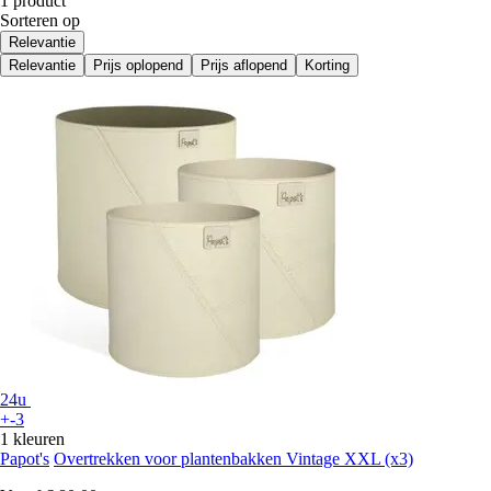
1 product
Sorteren op
Relevantie
Relevantie
Prijs oplopend
Prijs aflopend
Korting
24u
+-3
1 kleuren
Papot's
Overtrekken voor plantenbakken Vintage XXL (x3)