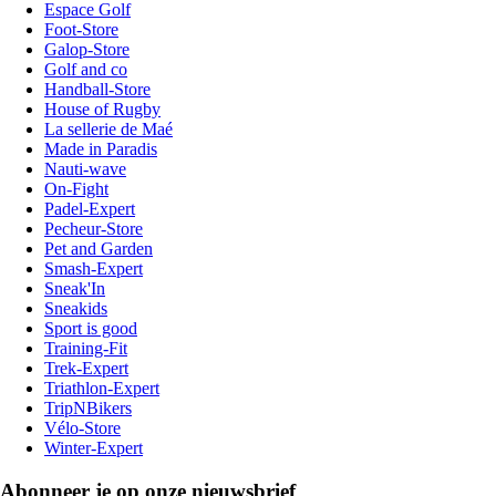
Espace Golf
Foot-Store
Galop-Store
Golf and co
Handball-Store
House of Rugby
La sellerie de Maé
Made in Paradis
Nauti-wave
On-Fight
Padel-Expert
Pecheur-Store
Pet and Garden
Smash-Expert
Sneak'In
Sneakids
Sport is good
Training-Fit
Trek-Expert
Triathlon-Expert
TripNBikers
Vélo-Store
Winter-Expert
Abonneer je op onze nieuwsbrief