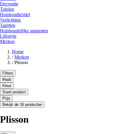
Decoratie
Tafelen
Huishoudtextiel
Verlichting
Tapijten
Huishoudelijke apparaten
Lifestyle
Merken
Home
/
Merken
/
Plisson
Filters
Maat
Kleur
Soort product
Prijs
Bekijk de 16 producten
Plisson