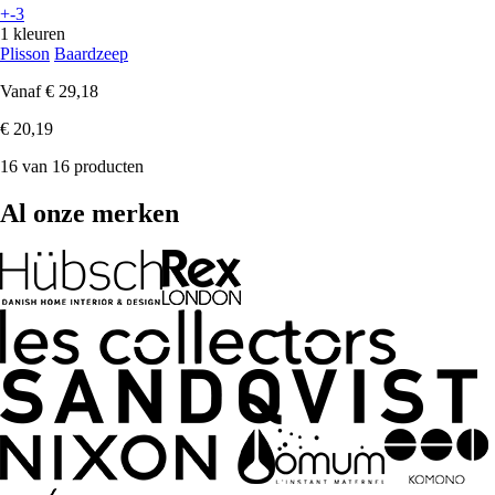
+-3
1 kleuren
Plisson
Baardzeep
Vanaf
€ 29,18
€ 20,19
16 van 16 producten
Al onze merken