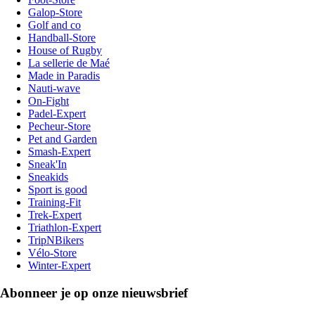
Galop-Store
Golf and co
Handball-Store
House of Rugby
La sellerie de Maé
Made in Paradis
Nauti-wave
On-Fight
Padel-Expert
Pecheur-Store
Pet and Garden
Smash-Expert
Sneak'In
Sneakids
Sport is good
Training-Fit
Trek-Expert
Triathlon-Expert
TripNBikers
Vélo-Store
Winter-Expert
Abonneer je op onze nieuwsbrief