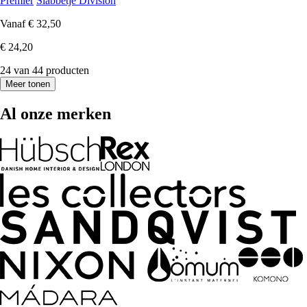
Premier
Slabbetje Division
Vanaf
€ 32,50
€ 24,20
24 van 44 producten
Meer tonen
Al onze merken