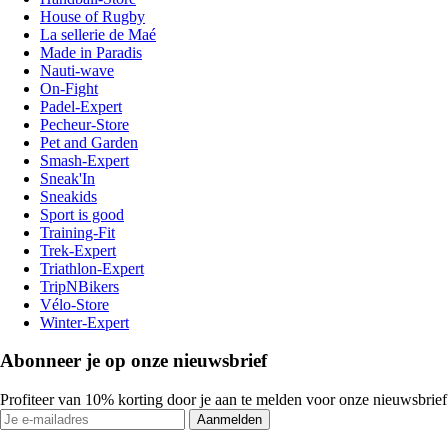
House of Rugby
La sellerie de Maé
Made in Paradis
Nauti-wave
On-Fight
Padel-Expert
Pecheur-Store
Pet and Garden
Smash-Expert
Sneak'In
Sneakids
Sport is good
Training-Fit
Trek-Expert
Triathlon-Expert
TripNBikers
Vélo-Store
Winter-Expert
Abonneer je op onze nieuwsbrief
Profiteer van 10% korting door je aan te melden voor onze nieuwsbrief
Aanmelden