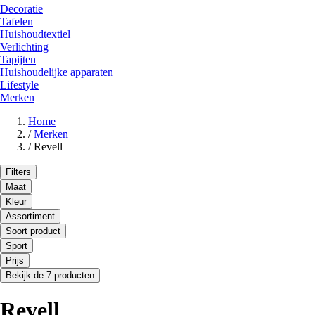
Decoratie
Tafelen
Huishoudtextiel
Verlichting
Tapijten
Huishoudelijke apparaten
Lifestyle
Merken
Home
/
Merken
/
Revell
Filters
Maat
Kleur
Assortiment
Soort product
Sport
Prijs
Bekijk de 7 producten
Revell