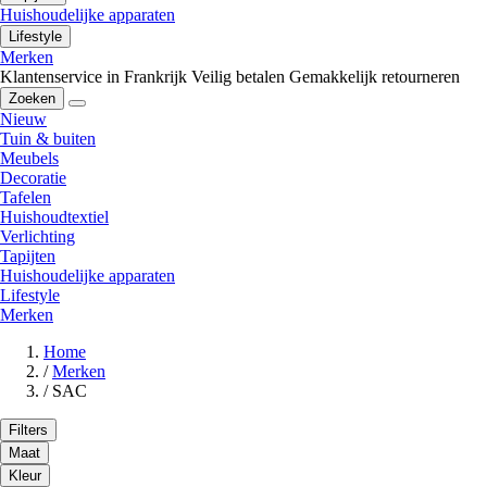
Huishoudelijke apparaten
Lifestyle
Merken
Klantenservice in Frankrijk
Veilig betalen
Gemakkelijk retourneren
Zoeken
Nieuw
Tuin & buiten
Meubels
Decoratie
Tafelen
Huishoudtextiel
Verlichting
Tapijten
Huishoudelijke apparaten
Lifestyle
Merken
Home
/
Merken
/
SAC
Filters
Maat
Kleur