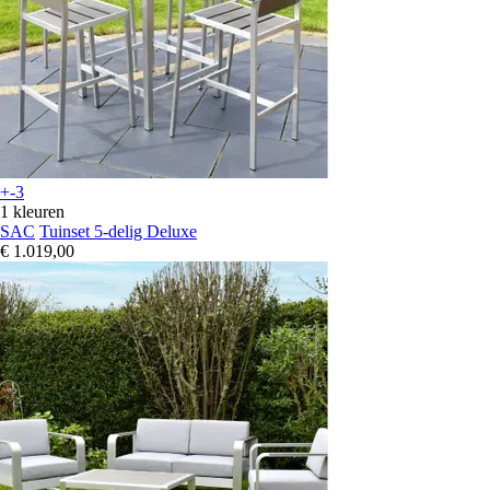
+-3
1 kleuren
SAC
Tuinset 5-delig Deluxe
€ 1.019,00