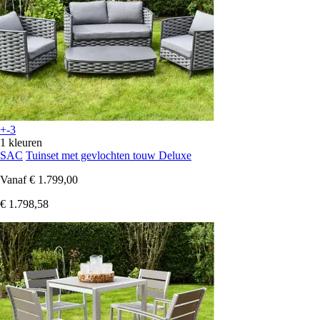
+-3
1 kleuren
SAC
Tuinset met gevlochten touw Deluxe
Vanaf
€ 1.799,00
€ 1.798,58