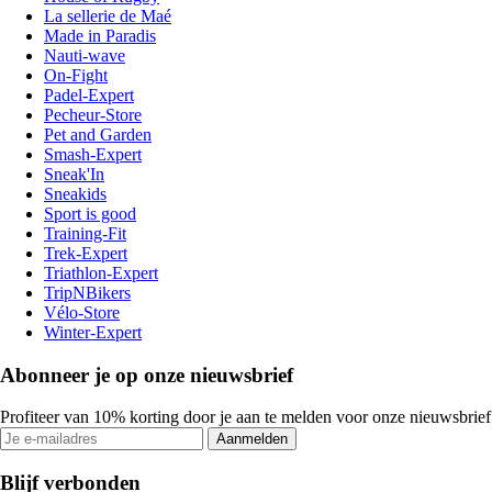
La sellerie de Maé
Made in Paradis
Nauti-wave
On-Fight
Padel-Expert
Pecheur-Store
Pet and Garden
Smash-Expert
Sneak'In
Sneakids
Sport is good
Training-Fit
Trek-Expert
Triathlon-Expert
TripNBikers
Vélo-Store
Winter-Expert
Abonneer je op onze nieuwsbrief
Profiteer van 10% korting door je aan te melden voor onze nieuwsbrief
Aanmelden
Blijf verbonden