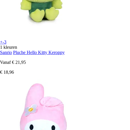
+-3
1 kleuren
Sanrio
Pluche Hello Kitty Keroppy
Vanaf
€ 21,95
€ 18,96