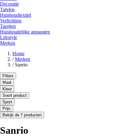
Decoratie
Tafelen
Huishoudtextiel
Verlichting
Tapijten
Huishoudelijke apparaten
Lifestyle
Merken
Home
/
Merken
/
Sanrio
Filters
Maat
Kleur
Soort product
Sport
Prijs
Bekijk de 7 producten
Sanrio