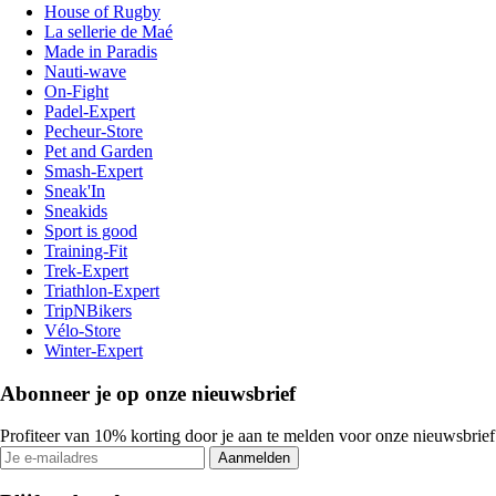
House of Rugby
La sellerie de Maé
Made in Paradis
Nauti-wave
On-Fight
Padel-Expert
Pecheur-Store
Pet and Garden
Smash-Expert
Sneak'In
Sneakids
Sport is good
Training-Fit
Trek-Expert
Triathlon-Expert
TripNBikers
Vélo-Store
Winter-Expert
Abonneer je op onze nieuwsbrief
Profiteer van 10% korting door je aan te melden voor onze nieuwsbrief
Aanmelden