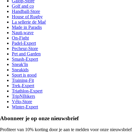
Galop-Store
Golf and co
Handball-Store
House of Rugby
La sellerie de Maé
Made in Paradis
Nauti-wave
On-Fight
Padel-Expert
Pecheur-Store
Pet and Garden
Smash-Expert
Sneak'In
Sneakids
Sport is good
Training-Fit
Trek-Expert
Triathlon-Expert
TripNBikers
Vélo-Store
Winter-Expert
Abonneer je op onze nieuwsbrief
Profiteer van 10% korting door je aan te melden voor onze nieuwsbrief