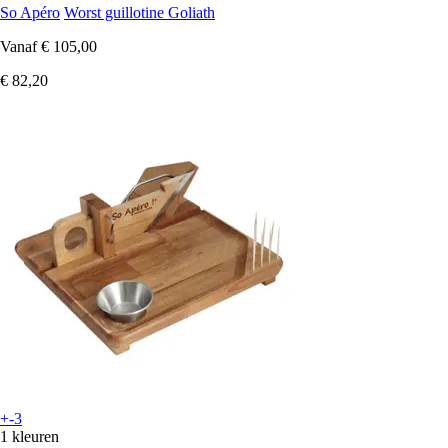
So Apéro
Worst guillotine Goliath
Vanaf
€ 105,00
€ 82,20
+-3
1 kleuren