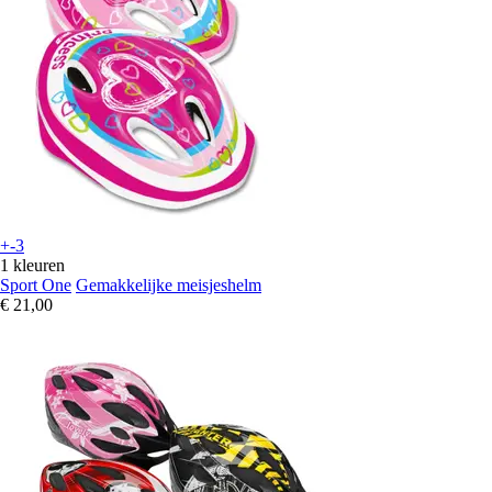
+-3
1 kleuren
Sport One
Gemakkelijke meisjeshelm
€ 21,00