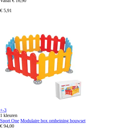
Vanaf
€ 16,90
€ 5,91
+-3
1 kleuren
Sport One
Modulaire box omheining bouwset
€ 94,00