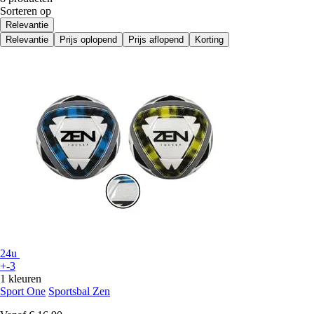
Sorteren op
Relevantie
Relevantie
Prijs oplopend
Prijs aflopend
Korting
24u
+-3
1 kleuren
Sport One
Sportsbal Zen