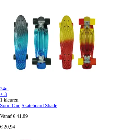
24u
+-3
1 kleuren
Sport One
Skateboard Shade
Vanaf
€ 41,89
€ 20,94