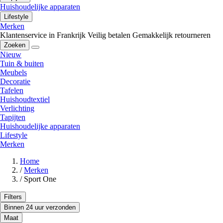
Huishoudelijke apparaten
Lifestyle
Merken
Klantenservice in Frankrijk
Veilig betalen
Gemakkelijk retourneren
Zoeken
Nieuw
Tuin & buiten
Meubels
Decoratie
Tafelen
Huishoudtextiel
Verlichting
Tapijten
Huishoudelijke apparaten
Lifestyle
Merken
Home
/
Merken
/
Sport One
Filters
Binnen 24 uur verzonden
Maat