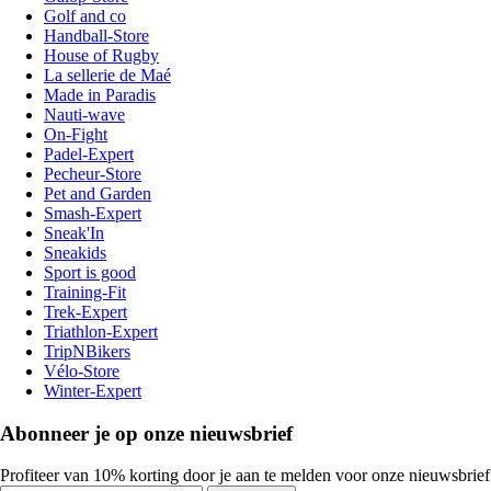
Golf and co
Handball-Store
House of Rugby
La sellerie de Maé
Made in Paradis
Nauti-wave
On-Fight
Padel-Expert
Pecheur-Store
Pet and Garden
Smash-Expert
Sneak'In
Sneakids
Sport is good
Training-Fit
Trek-Expert
Triathlon-Expert
TripNBikers
Vélo-Store
Winter-Expert
Abonneer je op onze nieuwsbrief
Profiteer van 10% korting door je aan te melden voor onze nieuwsbrief