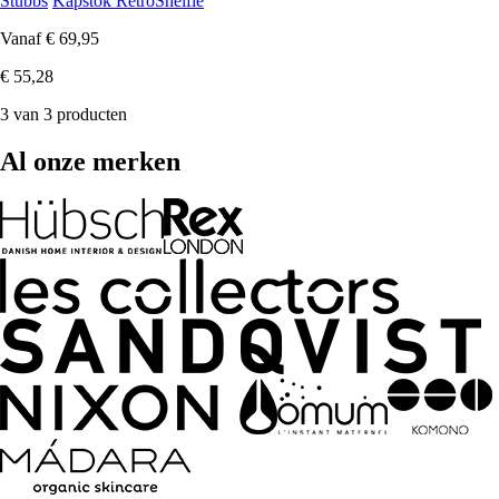
Stubbs
Kapstok RetroShelfie
Vanaf
€ 69,95
€ 55,28
3 van 3 producten
Al onze merken