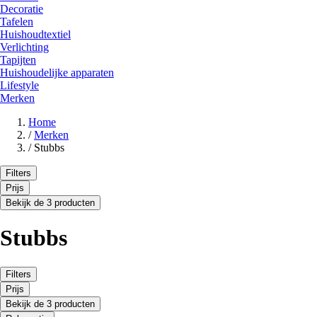
Decoratie
Tafelen
Huishoudtextiel
Verlichting
Tapijten
Huishoudelijke apparaten
Lifestyle
Merken
Home
/
Merken
/
Stubbs
Filters
Prijs
Bekijk de 3 producten
Stubbs
Filters
Prijs
Bekijk de 3 producten