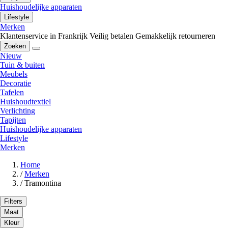
Huishoudelijke apparaten
Lifestyle
Merken
Klantenservice in Frankrijk
Veilig betalen
Gemakkelijk retourneren
Zoeken
Nieuw
Tuin & buiten
Meubels
Decoratie
Tafelen
Huishoudtextiel
Verlichting
Tapijten
Huishoudelijke apparaten
Lifestyle
Merken
Home
/
Merken
/
Tramontina
Filters
Maat
Kleur