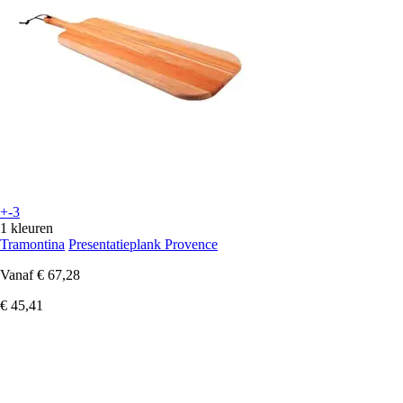
+-3
1 kleuren
Tramontina
Presentatieplank Provence
Vanaf
€ 67,28
€ 45,41