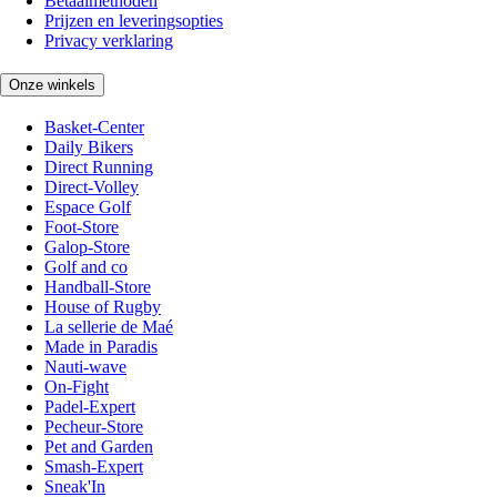
Betaalmethoden
Prijzen en leveringsopties
Privacy verklaring
Onze winkels
Basket-Center
Daily Bikers
Direct Running
Direct-Volley
Espace Golf
Foot-Store
Galop-Store
Golf and co
Handball-Store
House of Rugby
La sellerie de Maé
Made in Paradis
Nauti-wave
On-Fight
Padel-Expert
Pecheur-Store
Pet and Garden
Smash-Expert
Sneak'In