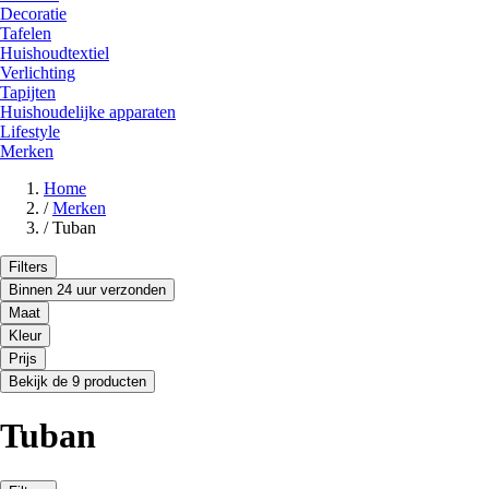
Decoratie
Tafelen
Huishoudtextiel
Verlichting
Tapijten
Huishoudelijke apparaten
Lifestyle
Merken
Home
/
Merken
/
Tuban
Filters
Binnen 24 uur verzonden
Maat
Kleur
Prijs
Bekijk de 9 producten
Tuban