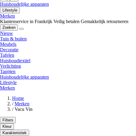
Huishoudelijke apparaten
Lifestyle
Merken
Klantenservice in Frankrijk
Veilig betalen
Gemakkelijk retourneren
Zoeken
Nieuw
Tuin & buiten
Meubels
Decoratie
Tafelen
Huishoudtextiel
Verlichting
Tapijten
Huishoudelijke apparaten
Lifestyle
Merken
Home
/
Merken
/
Vacu Vin
Filters
Kleur
Karakteristiek