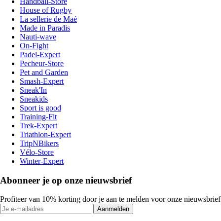
Handball-Store
House of Rugby
La sellerie de Maé
Made in Paradis
Nauti-wave
On-Fight
Padel-Expert
Pecheur-Store
Pet and Garden
Smash-Expert
Sneak'In
Sneakids
Sport is good
Training-Fit
Trek-Expert
Triathlon-Expert
TripNBikers
Vélo-Store
Winter-Expert
Abonneer je op onze nieuwsbrief
Profiteer van 10% korting door je aan te melden voor onze nieuwsbrief
Aanmelden