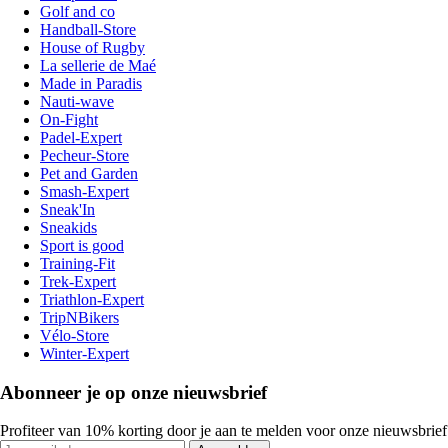
Golf and co
Handball-Store
House of Rugby
La sellerie de Maé
Made in Paradis
Nauti-wave
On-Fight
Padel-Expert
Pecheur-Store
Pet and Garden
Smash-Expert
Sneak'In
Sneakids
Sport is good
Training-Fit
Trek-Expert
Triathlon-Expert
TripNBikers
Vélo-Store
Winter-Expert
Abonneer je op onze nieuwsbrief
Profiteer van 10% korting door je aan te melden voor onze nieuwsbrief