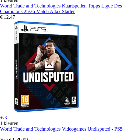
1 kleuren
World Trade and Technologies
Kaartspellen Topps Ligue Des
Champions 25/26 Match Attax Starter
€ 12,47
+-3
1 kleuren
World Trade and Technologies
Videogames Undisputed - PS5
Vanaf
€ 39,99