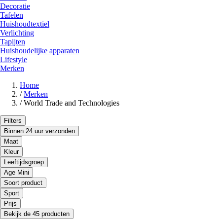
Decoratie
Tafelen
Huishoudtextiel
Verlichting
Tapijten
Huishoudelijke apparaten
Lifestyle
Merken
Home
/
Merken
/
World Trade and Technologies
Filters
Binnen 24 uur verzonden
Maat
Kleur
Leeftijdsgroep
Age Mini
Soort product
Sport
Prijs
Bekijk de 45 producten