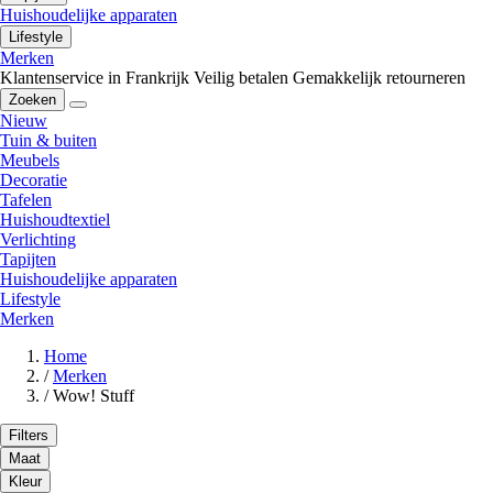
Huishoudelijke apparaten
Lifestyle
Merken
Klantenservice in Frankrijk
Veilig betalen
Gemakkelijk retourneren
Zoeken
Nieuw
Tuin & buiten
Meubels
Decoratie
Tafelen
Huishoudtextiel
Verlichting
Tapijten
Huishoudelijke apparaten
Lifestyle
Merken
Home
/
Merken
/
Wow! Stuff
Filters
Maat
Kleur