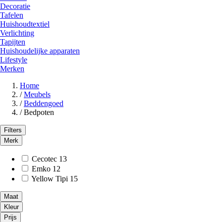
Decoratie
Tafelen
Huishoudtextiel
Verlichting
Tapijten
Huishoudelijke apparaten
Lifestyle
Merken
Home
/
Meubels
/
Beddengoed
/
Bedpoten
Filters
Merk
Cecotec
13
Emko
12
Yellow Tipi
15
Maat
Kleur
Prijs