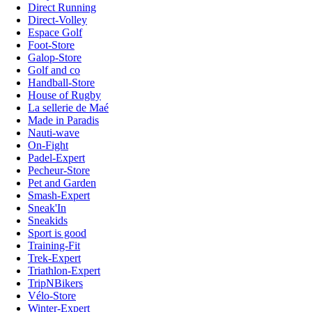
Direct Running
Direct-Volley
Espace Golf
Foot-Store
Galop-Store
Golf and co
Handball-Store
House of Rugby
La sellerie de Maé
Made in Paradis
Nauti-wave
On-Fight
Padel-Expert
Pecheur-Store
Pet and Garden
Smash-Expert
Sneak'In
Sneakids
Sport is good
Training-Fit
Trek-Expert
Triathlon-Expert
TripNBikers
Vélo-Store
Winter-Expert