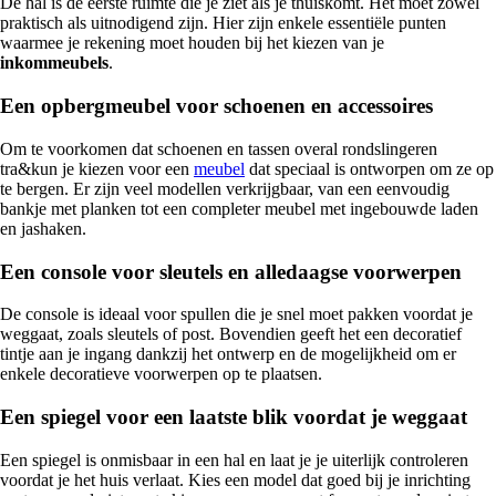
De hal is de eerste ruimte die je ziet als je thuiskomt. Het moet zowel
praktisch als uitnodigend zijn. Hier zijn enkele essentiële punten
waarmee je rekening moet houden bij het kiezen van je
inkommeubels
.
Een opbergmeubel voor schoenen en accessoires
Om te voorkomen dat schoenen en tassen overal rondslingeren
tra&kun je kiezen voor een
meubel
dat speciaal is ontworpen om ze op
te bergen. Er zijn veel modellen verkrijgbaar, van een eenvoudig
bankje met planken tot een completer meubel met ingebouwde laden
en jashaken.
Een console voor sleutels en alledaagse voorwerpen
De console is ideaal voor spullen die je snel moet pakken voordat je
weggaat, zoals sleutels of post. Bovendien geeft het een decoratief
tintje aan je ingang dankzij het ontwerp en de mogelijkheid om er
enkele decoratieve voorwerpen op te plaatsen.
Een spiegel voor een laatste blik voordat je weggaat
Een spiegel is onmisbaar in een hal en laat je je uiterlijk controleren
voordat je het huis verlaat. Kies een model dat goed bij je inrichting