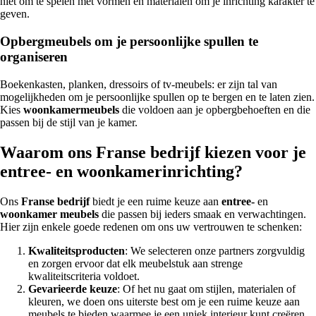
niet om te spelen met vormen en materialen om je inrichting karakter te
geven.
Opbergmeubels om je persoonlijke spullen te
organiseren
Boekenkasten, planken, dressoirs of tv-meubels: er zijn tal van
mogelijkheden om je persoonlijke spullen op te bergen en te laten zien.
Kies
woonkamermeubels
die voldoen aan je opbergbehoeften en die
passen bij de stijl van je kamer.
Waarom ons Franse bedrijf kiezen voor je
entree- en woonkamerinrichting?
Ons
Franse bedrijf
biedt je een ruime keuze aan
entree-
en
woonkamer
meubels
die passen bij ieders smaak en verwachtingen.
Hier zijn enkele goede redenen om ons uw vertrouwen te schenken:
Kwaliteitsproducten
: We selecteren onze partners zorgvuldig
en zorgen ervoor dat elk meubelstuk aan strenge
kwaliteitscriteria voldoet.
Gevarieerde keuze
: Of het nu gaat om stijlen, materialen of
kleuren, we doen ons uiterste best om je een ruime keuze aan
meubels te bieden waarmee je een uniek interieur kunt creëren.