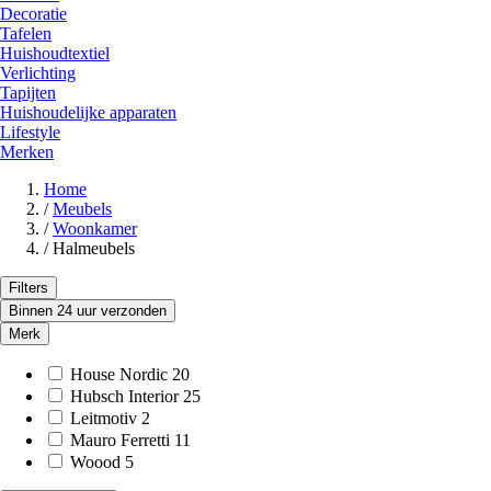
Decoratie
Tafelen
Huishoudtextiel
Verlichting
Tapijten
Huishoudelijke apparaten
Lifestyle
Merken
Home
/
Meubels
/
Woonkamer
/
Halmeubels
Filters
Binnen 24 uur verzonden
Merk
House Nordic
20
Hubsch Interior
25
Leitmotiv
2
Mauro Ferretti
11
Woood
5