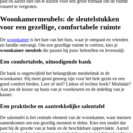
past en aarzel niet om te kiezen voor een groot formaat om de ruimte
visueel te vergroten.
Woonkamermeubels: de sleutelstukken
voor een gezellige, comfortabele ruimte
De
woonkamer
is het hart van het huis, waar je ontspant en vrienden
en familie ontvangt. Om een gezellige ruimte te creëren, kies je
woonkamer meubels
die passen bij jouw behoeften en levensstijl.
Een comfortabele, uitnodigende bank
De bank is ongetwijfeld het belangrijkste meubelstuk in de
woonkamer. Hij moet groot genoeg zijn voor het hele gezin en een
goed comfort bieden. Leer of stof? Linkse of rechtse hoek? Modulair?
Aan jou de keuze op basis van je voorkeuren en de indeling van je
kamer.
Een praktische en aantrekkelijke salontafel
De salontafel is het centrale element van de woonkamer, waar mensen
samenkomen om een gezellig moment te delen. Kies een model dat
past bij de grootte van je bank en de beschikbare oppervlakte. Aarzel