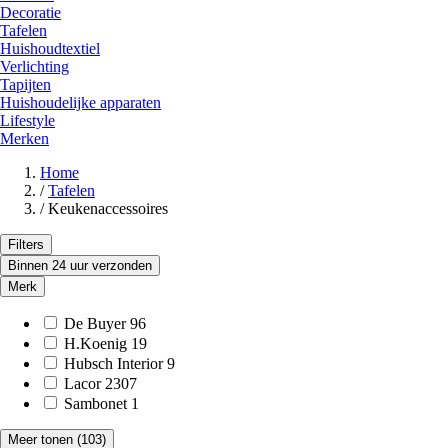
Decoratie
Tafelen
Huishoudtextiel
Verlichting
Tapijten
Huishoudelijke apparaten
Lifestyle
Merken
Home
/
Tafelen
/
Keukenaccessoires
Filters
Binnen 24 uur verzonden
Merk
De Buyer
96
H.Koenig
19
Hubsch Interior
9
Lacor
2307
Sambonet
1
Meer tonen
(103)