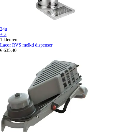
24u
+-3
1 kleuren
Lacor
RVS melkd dispenser
€ 635,40