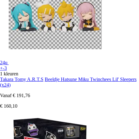
24u
+-3
1 kleuren
Takara Tomy A.R.T.S
Beeldje Hatsune Miku Twinchees Lil' Sleepers
(x24)
Vanaf
€ 191,76
€ 160,10