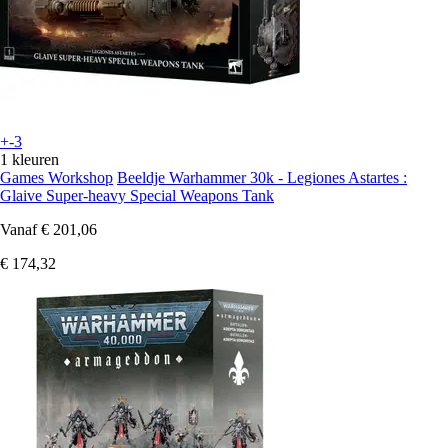
+-3
1 kleuren
Games Workshop
Beeldje Warhammer 30k - Legiones Astartes :
Glaive Super-heavy Special Weapons Tank
Vanaf
€ 201,06
€ 174,32