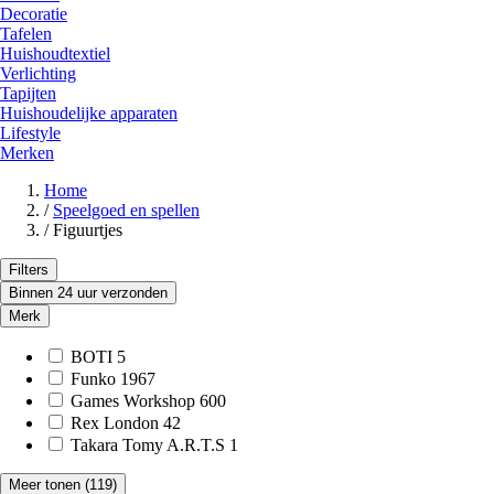
Decoratie
Tafelen
Huishoudtextiel
Verlichting
Tapijten
Huishoudelijke apparaten
Lifestyle
Merken
Home
/
Speelgoed en spellen
/
Figuurtjes
Filters
Binnen 24 uur verzonden
Merk
BOTI
5
Funko
1967
Games Workshop
600
Rex London
42
Takara Tomy A.R.T.S
1
Meer tonen
(119)