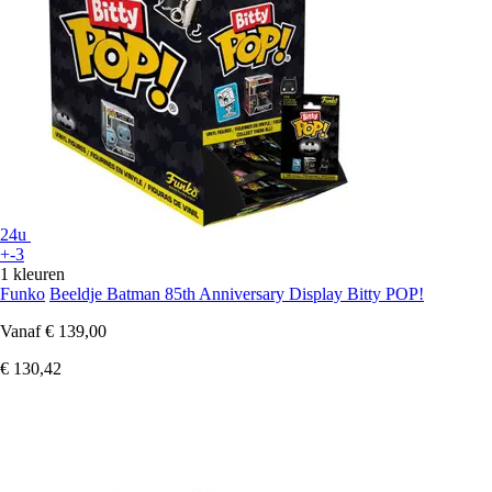
24u
+-3
1 kleuren
Funko
Beeldje Batman 85th Anniversary Display Bitty POP!
Vanaf
€ 139,00
€ 130,42