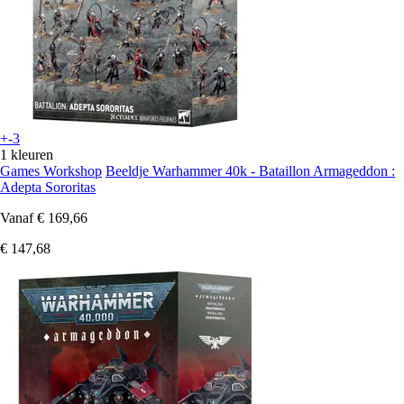
+-3
1 kleuren
Games Workshop
Beeldje Warhammer 40k - Bataillon Armageddon :
Adepta Sororitas
Vanaf
€ 169,66
€ 147,68