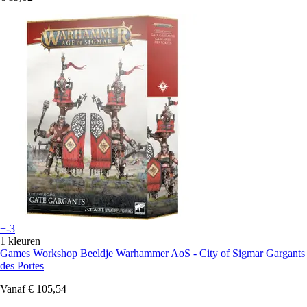
+-3
1 kleuren
Games Workshop
Beeldje Warhammer AoS - City of Sigmar Gargants
des Portes
Vanaf
€ 105,54