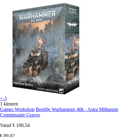
+-3
1 kleuren
Games Workshop
Beeldje Warhammer 40k - Astra Militarum
Commissaire Graves
Vanaf
€ 100,54
€ 89,02