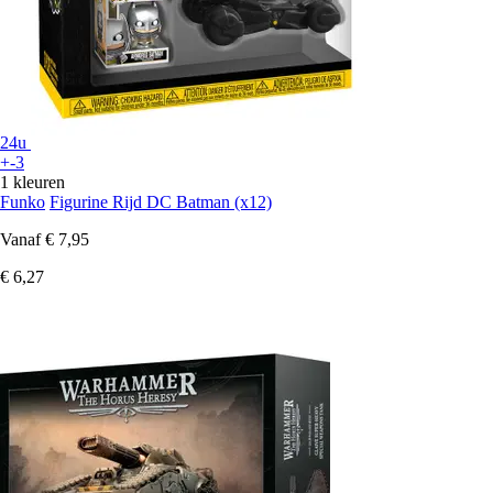
24u
+-3
1 kleuren
Funko
Figurine Rijd DC Batman (x12)
Vanaf
€ 7,95
€ 6,27