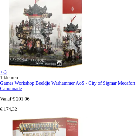
+-3
1 kleuren
Games Workshop
Beeldje Warhammer AoS - City of Sigmar Mecafort
Canonnade
Vanaf
€ 201,06
€ 174,32