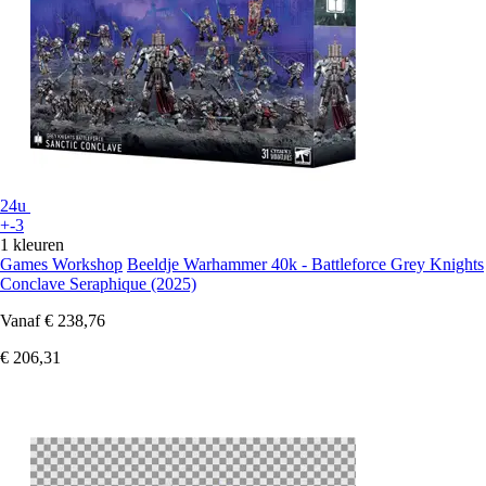
24u
+-3
1 kleuren
Games Workshop
Beeldje Warhammer 40k - Battleforce Grey Knights
Conclave Seraphique (2025)
Vanaf
€ 238,76
€ 206,31