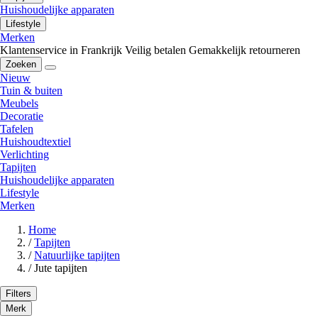
Huishoudelijke apparaten
Lifestyle
Merken
Klantenservice in Frankrijk
Veilig betalen
Gemakkelijk retourneren
Zoeken
Nieuw
Tuin & buiten
Meubels
Decoratie
Tafelen
Huishoudtextiel
Verlichting
Tapijten
Huishoudelijke apparaten
Lifestyle
Merken
Home
/
Tapijten
/
Natuurlijke tapijten
/
Jute tapijten
Filters
Merk