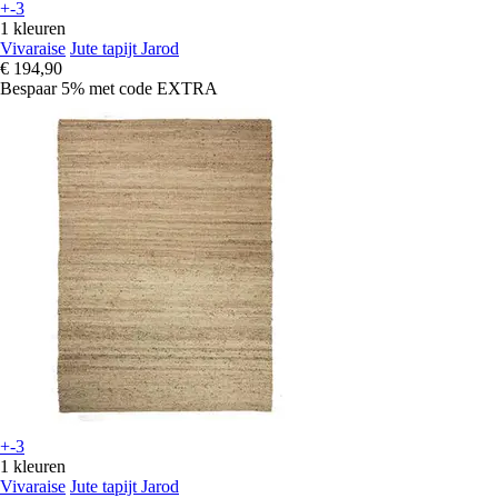
+-3
1 kleuren
Vivaraise
Jute tapijt Jarod
€ 194,90
Bespaar 5%
met code
EXTRA
+-3
1 kleuren
Vivaraise
Jute tapijt Jarod