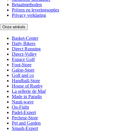
Betaalmethoden
Prijzen en leveringsopties
Privacy verklaring
Onze winkels
Basket-Center
Daily Bikers
Direct Running
Direct-Volley
Espace Golf
Foot-Store
Galop-Store
Golf and co
Handball-Store
House of Rugby
La sellerie de Maé
Made in Paradis
Nauti-wave
On-Fight
Padel-Expert
Pecheur-Store
Pet and Garden
Smash-Expert