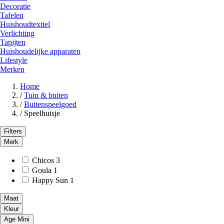
Decoratie
Tafelen
Huishoudtextiel
Verlichting
Tapijten
Huishoudelijke apparaten
Lifestyle
Merken
Home
/
Tuin & buiten
/
Buitenspeelgoed
/
Speelhuisje
Filters
Merk
Chicos
3
Goula
1
Happy Sun
1
Maat
Kleur
Age Mini