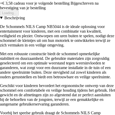
+€ 3,58
cadeau voor je volgende bestelling
Bijgeschreven na
bevestiging van je bestelling
Loading...
Beschrijving
De Schommels NILS Camp NB5044 is de ideale oplossing voor
entertainment voor kinderen, met een combinatie van kwaliteit,
veiligheid en plezier. Ontworpen om uren buiten te spelen, nodigt deze
schommel de kleintjes uit om hun motoriek te ontwikkelen terwijl ze
zich vermaken in een veilige omgeving.
Met een robuuste constructie biedt de schommel opmerkelijke
stabiliteit en duurzaamheid. De gebruikte materialen zijn zorgvuldig
geselecteerd om een optimale weerstand tegen weersinvloeden te
garanderen, wat zorgt voor een duurzame installatie in de tuin of een
andere speelruimte buiten. Deze stevigheid zal zowel kinderen als
ouders geruststellen en biedt een betrouwbare en veilige speelruimte.
Geschikt voor kinderen bevordert het ergonomische ontwerp van deze
schommel een comfortabele en veilige houding tijdens het gebruik. Het
gewicht en de afmetingen zijn zo afgestemd dat ze perfect aansluiten
bij de behoeften van de jongsten, terwijl ze een gemakkelijke en
aangename gebruikerservaring garanderen.
Voorbij het speelse gebruik draagt de Schommels NILS Camp