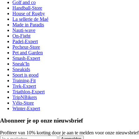
Golf and co
Handball-Store
House of Rugby
La sellerie de Maé
Made in Paradis
Nauti-wave
On-Fight
Padel-Expert
Pecheur-Store
Pet and Garden
Smash-Expert
Sneak'In
Sneakids
Sport is good
Training-Fit
Trek-Expert
Triathlon-Expert
TripNBikers
Vélo-Store
Winter-Expert
Abonneer je op onze nieuwsbrief
Profiteer van 10% korting door je aan te melden voor onze nieuwsbrief
Aanmelden