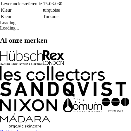
Leveranciersreferentie
15-03-030
Kleur
turquoise
Kleur
Turkoois
Loading...
Loading...
Al onze merken