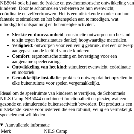
NB5044 ook bij aan de fysieke en psychomotorische ontwikkeling van
kinderen. Door te schommelen verbeteren ze hun evenwicht,
coördinatie en zelfvertrouwen. Het is een uitstekende manier om hun
fantasie te stimuleren en het buitenspelen aan te moedigen, wat
uitnodigt tot ontspanning en lichamelijke activiteit.
Sterkte en duurzaamheid
: constructie ontworpen om bestand
te zijn tegen buitensituaties dankzij hoogwaardige materialen.
Veiligheid
: ontworpen voor een veilig gebruik, met een ontwerp
aangepast aan de leeftijd van de kinderen.
Comfort
: ergonomische zitting en bevestiging voor een
aangename speelervaring.
Ontwikkeling van het kind
: stimuleert evenwicht, coördinatie
en motoriek.
Gemakkelijke installatie
: praktisch ontwerp dat het opzetten in
elke buitenruimte voor spelen vergemakkelijkt.
Ideaal om de speelruimte van kinderen te verrijken, de Schommels
NILS Camp NB5044 combineert functionaliteit en plezier, wat een
gezonde en stimulerende buitensactiviteit bevordert. Dit product is een
uitstekende keuze voor iedereen die een robuust, veilig en vermakelijk
speelelement wil bieden.
Aanvullende informatie
Merk
NILS Camp