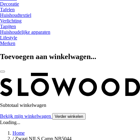
Decoratie
Tafelen
Huishoudtextiel
Verlichting
Tapijten
Huishoudelijke apparaten
Lifestyle
Merken
Toevoegen aan winkelwagen...
Subtotaal winkelwagen
Bekijk mijn winkelwagen
Verder winkelen
Loading...
Home
/
Zwaai NILS Camp NB5044