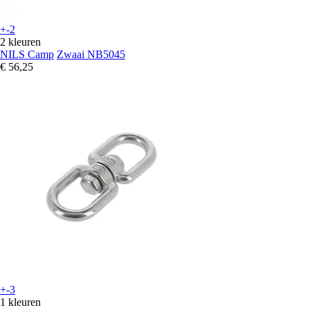
+-2
2 kleuren
NILS Camp
Zwaai NB5045
€ 56,25
+-3
1 kleuren