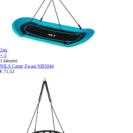
24u
+-3
1 kleuren
NILS Camp
Zwaai NB5044
€ 71,52