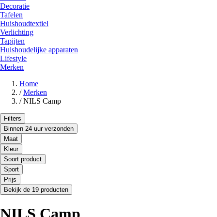
Decoratie
Tafelen
Huishoudtextiel
Verlichting
Tapijten
Huishoudelijke apparaten
Lifestyle
Merken
Home
/
Merken
/
NILS Camp
Filters
Binnen 24 uur verzonden
Maat
Kleur
Soort product
Sport
Prijs
Bekijk de 19 producten
NILS Camp