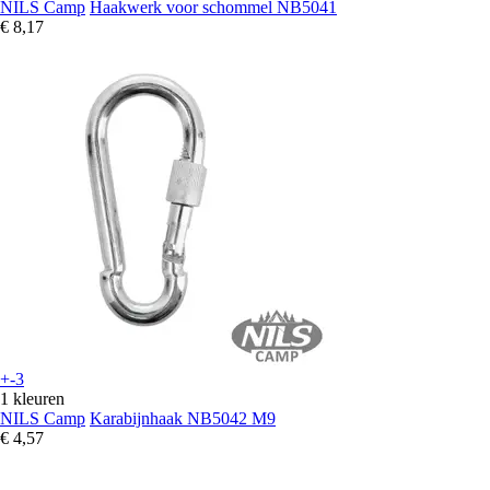
NILS Camp
Haakwerk voor schommel NB5041
€ 8,17
+-3
1 kleuren
NILS Camp
Karabijnhaak NB5042 M9
€ 4,57