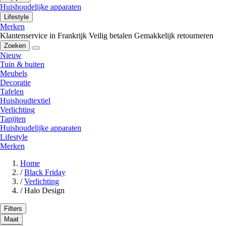
Huishoudelijke apparaten
Lifestyle
Merken
Klantenservice in Frankrijk
Veilig betalen
Gemakkelijk retourneren
Zoeken
Nieuw
Tuin & buiten
Meubels
Decoratie
Tafelen
Huishoudtextiel
Verlichting
Tapijten
Huishoudelijke apparaten
Lifestyle
Merken
Home
/
Black Friday
/
Verlichting
/
Halo Design
Filters
Maat