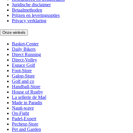
Juridische disclaimer
Betaalmethoden
Prijzen en leveringsopties
Privacy verklaring
Onze winkels
Basket-Center
Daily Bikers
Direct Running
Direct-Volley
Espace Golf
Foot-Store
Galop-Store
Golf and co
Handball-Store
House of Rugby
La sellerie de Maé
Made in Paradis
Nauti-wave
On-Fight
Padel-Expert
Pecheur-Store
Pet and Garden