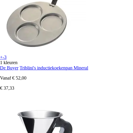
+-3
1 kleuren
De Buyer
Triblini's inductiekoekenpan Mineral
Vanaf
€ 52,00
€ 37,33