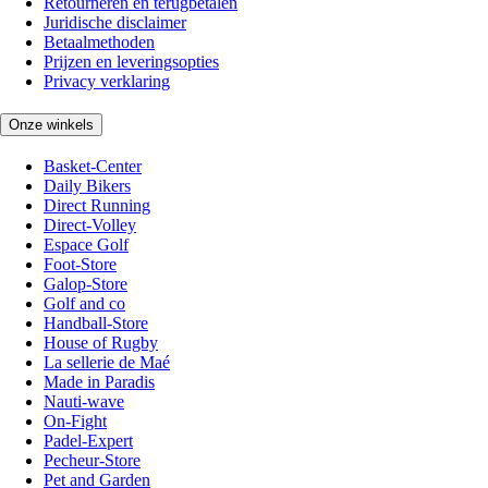
Retourneren en terugbetalen
Juridische disclaimer
Betaalmethoden
Prijzen en leveringsopties
Privacy verklaring
Onze winkels
Basket-Center
Daily Bikers
Direct Running
Direct-Volley
Espace Golf
Foot-Store
Galop-Store
Golf and co
Handball-Store
House of Rugby
La sellerie de Maé
Made in Paradis
Nauti-wave
On-Fight
Padel-Expert
Pecheur-Store
Pet and Garden