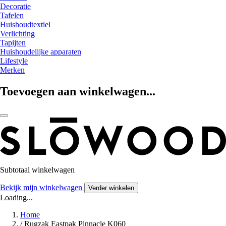
Decoratie
Tafelen
Huishoudtextiel
Verlichting
Tapijten
Huishoudelijke apparaten
Lifestyle
Merken
Toevoegen aan winkelwagen...
Subtotaal winkelwagen
Bekijk mijn winkelwagen
Verder winkelen
Loading...
Home
/
Rugzak Eastpak Pinnacle K060