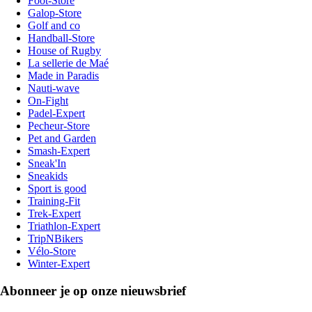
Foot-Store
Galop-Store
Golf and co
Handball-Store
House of Rugby
La sellerie de Maé
Made in Paradis
Nauti-wave
On-Fight
Padel-Expert
Pecheur-Store
Pet and Garden
Smash-Expert
Sneak'In
Sneakids
Sport is good
Training-Fit
Trek-Expert
Triathlon-Expert
TripNBikers
Vélo-Store
Winter-Expert
Abonneer je op onze nieuwsbrief