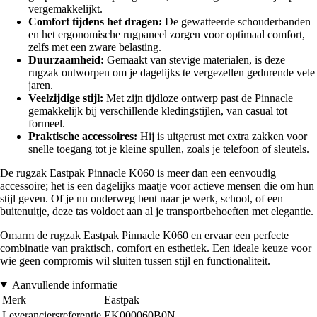
vergemakkelijkt.
Comfort tijdens het dragen:
De gewatteerde schouderbanden
en het ergonomische rugpaneel zorgen voor optimaal comfort,
zelfs met een zware belasting.
Duurzaamheid:
Gemaakt van stevige materialen, is deze
rugzak ontworpen om je dagelijks te vergezellen gedurende vele
jaren.
Veelzijdige stijl:
Met zijn tijdloze ontwerp past de Pinnacle
gemakkelijk bij verschillende kledingstijlen, van casual tot
formeel.
Praktische accessoires:
Hij is uitgerust met extra zakken voor
snelle toegang tot je kleine spullen, zoals je telefoon of sleutels.
De rugzak Eastpak Pinnacle K060 is meer dan een eenvoudig
accessoire; het is een dagelijks maatje voor actieve mensen die om hun
stijl geven. Of je nu onderweg bent naar je werk, school, of een
buitenuitje, deze tas voldoet aan al je transportbehoeften met elegantie.
Omarm de rugzak Eastpak Pinnacle K060 en ervaar een perfecte
combinatie van praktisch, comfort en esthetiek. Een ideale keuze voor
wie geen compromis wil sluiten tussen stijl en functionaliteit.
Aanvullende informatie
Merk
Eastpak
Leveranciersreferentie
EK000060B0N