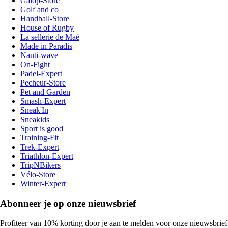
Galop-Store
Golf and co
Handball-Store
House of Rugby
La sellerie de Maé
Made in Paradis
Nauti-wave
On-Fight
Padel-Expert
Pecheur-Store
Pet and Garden
Smash-Expert
Sneak'In
Sneakids
Sport is good
Training-Fit
Trek-Expert
Triathlon-Expert
TripNBikers
Vélo-Store
Winter-Expert
Abonneer je op onze nieuwsbrief
Profiteer van 10% korting door je aan te melden voor onze nieuwsbrief