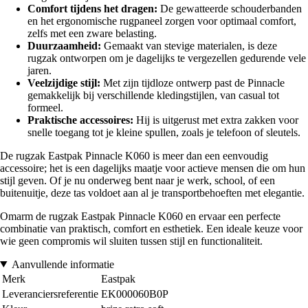
Comfort tijdens het dragen:
De gewatteerde schouderbanden
en het ergonomische rugpaneel zorgen voor optimaal comfort,
zelfs met een zware belasting.
Duurzaamheid:
Gemaakt van stevige materialen, is deze
rugzak ontworpen om je dagelijks te vergezellen gedurende vele
jaren.
Veelzijdige stijl:
Met zijn tijdloze ontwerp past de Pinnacle
gemakkelijk bij verschillende kledingstijlen, van casual tot
formeel.
Praktische accessoires:
Hij is uitgerust met extra zakken voor
snelle toegang tot je kleine spullen, zoals je telefoon of sleutels.
De rugzak Eastpak Pinnacle K060 is meer dan een eenvoudig
accessoire; het is een dagelijks maatje voor actieve mensen die om hun
stijl geven. Of je nu onderweg bent naar je werk, school, of een
buitenuitje, deze tas voldoet aan al je transportbehoeften met elegantie.
Omarm de rugzak Eastpak Pinnacle K060 en ervaar een perfecte
combinatie van praktisch, comfort en esthetiek. Een ideale keuze voor
wie geen compromis wil sluiten tussen stijl en functionaliteit.
Aanvullende informatie
Merk
Eastpak
Leveranciersreferentie
EK000060B0P