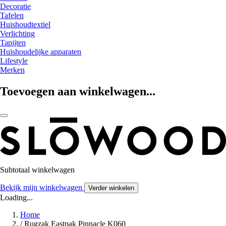
Decoratie
Tafelen
Huishoudtextiel
Verlichting
Tapijten
Huishoudelijke apparaten
Lifestyle
Merken
Toevoegen aan winkelwagen...
Subtotaal winkelwagen
Bekijk mijn winkelwagen
Verder winkelen
Loading...
Home
/
Rugzak Eastpak Pinnacle K060