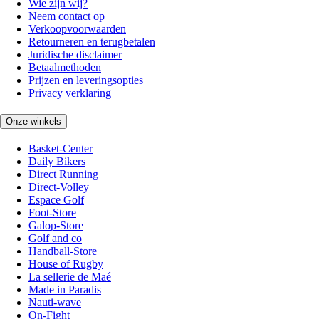
Wie zijn wij?
Neem contact op
Verkoopvoorwaarden
Retourneren en terugbetalen
Juridische disclaimer
Betaalmethoden
Prijzen en leveringsopties
Privacy verklaring
Onze winkels
Basket-Center
Daily Bikers
Direct Running
Direct-Volley
Espace Golf
Foot-Store
Galop-Store
Golf and co
Handball-Store
House of Rugby
La sellerie de Maé
Made in Paradis
Nauti-wave
On-Fight