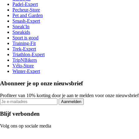
Padel-Expert
Pecheur-Store
Pet and Garden
Smash-Expert
Sneak'In
Sneakids
Sport is good
Training-Fit
Trek-Expert
Triathlon-Expert
TripNBikers
Vélo-Store
Winter-Expert
Abonneer je op onze nieuwsbrief
Profiteer van 10% korting door je aan te melden voor onze nieuwsbrief
Aanmelden
Blijf verbonden
Volg ons op sociale media